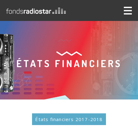
Back
to
top
ÉTATS FINANCIERS
États financiers 2017-2018