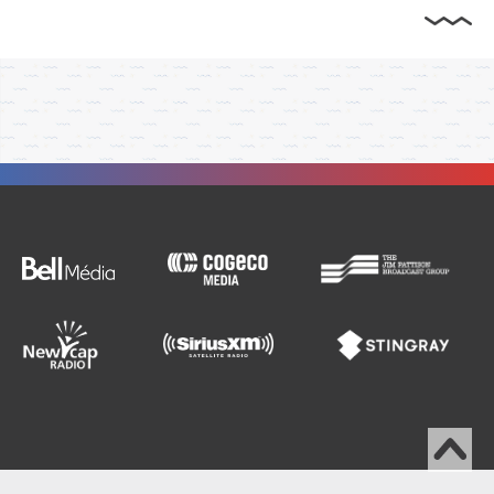
Back
to
top